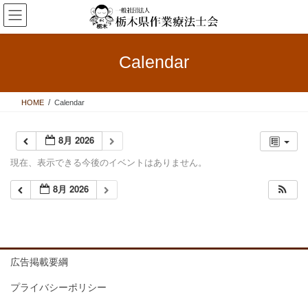
コ
ナ
ン
ビ
テ
ゲ
ン
ー
Calendar
ツ
シ
へ
ョ
ス
ン
HOME
Calendar
キ
に
ッ
移
プ
動
8月 2026
現在、表示できる今後のイベントはありません。
8月 2026
広告掲載要綱
プライバシーポリシー